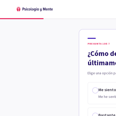
PREGUNTA
1
DE
7
¿Cómo de
últimam
Elige una opción p
Me sient
Me he senti
Bastante