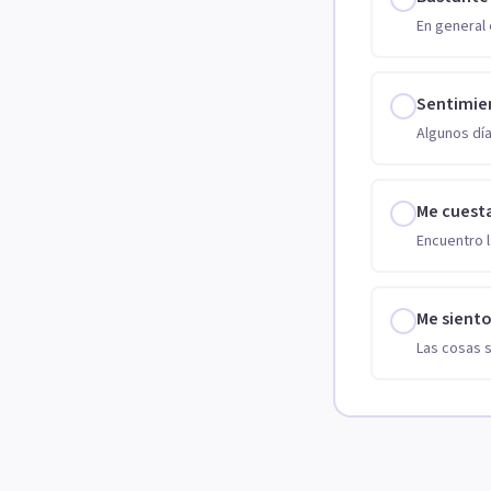
En general 
Sentimie
Algunos día
Me cuest
Encuentro l
Me sient
Las cosas 