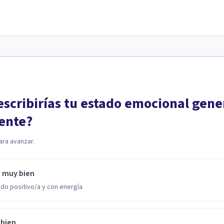
scribirías tu estado emocional gene
ente?
ara avanzar.
o muy bien
do positivo/a y con energía
 bien