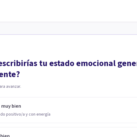
scribirías tu estado emocional gene
ente?
ara avanzar.
o muy bien
do positivo/a y con energía
 bien