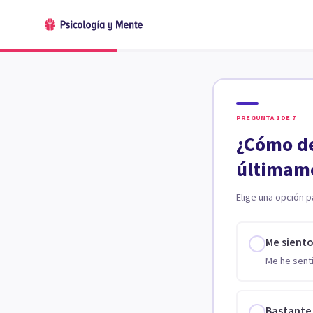
PREGUNTA
1
DE
7
¿Cómo de
últimam
Elige una opción p
Me sient
Me he senti
Bastante