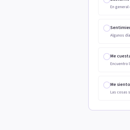
En general 
Sentimie
Algunos día
Me cuest
Encuentro l
Me sient
Las cosas 