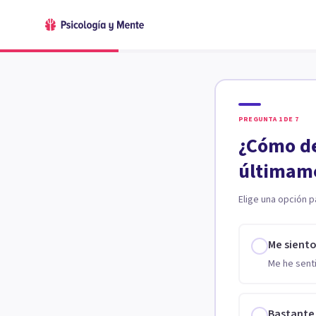
PREGUNTA
1
DE
7
¿Cómo de
últimam
Elige una opción p
Me sient
Me he senti
Bastante