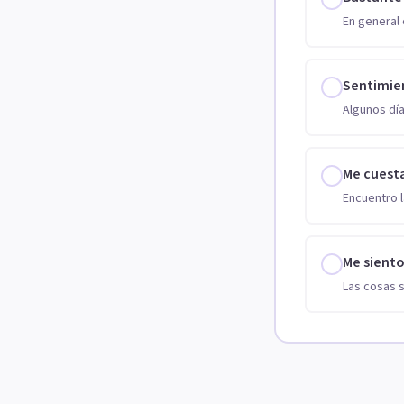
En general 
Sentimie
Algunos día
Me cuest
Encuentro l
Me sient
Las cosas 