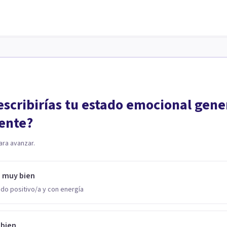
scribirías tu estado emocional gene
ente?
ara avanzar.
o muy bien
do positivo/a y con energía
 bien