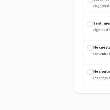
En general 
Sentimie
Algunos día
Me cuest
Encuentro l
Me sient
Las cosas 