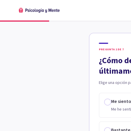
PREGUNTA
1
DE
7
¿Cómo de
últimam
Elige una opción p
Me sient
Me he senti
Bastante