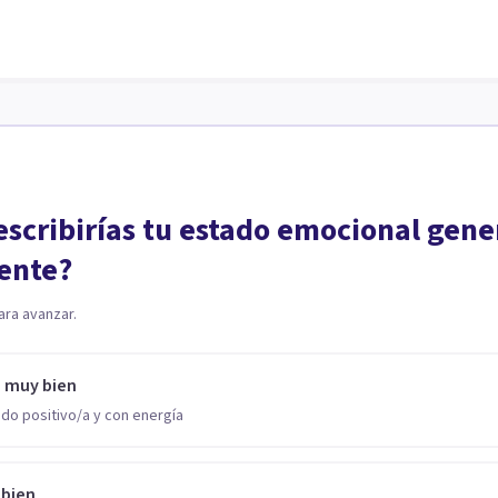
scribirías tu estado emocional gene
ente?
ara avanzar.
o muy bien
do positivo/a y con energía
 bien