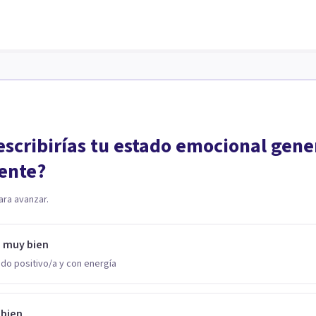
scribirías tu estado emocional gene
ente?
ara avanzar.
o muy bien
do positivo/a y con energía
 bien