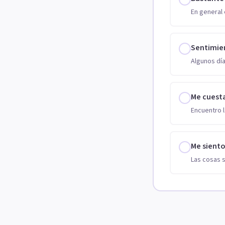
En general 
Sentimie
Algunos día
Me cuest
Encuentro l
Me sient
Las cosas 