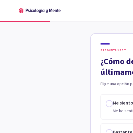
PREGUNTA
1
DE
7
¿Cómo de
últimam
Elige una opción p
Me sient
Me he senti
Bastante