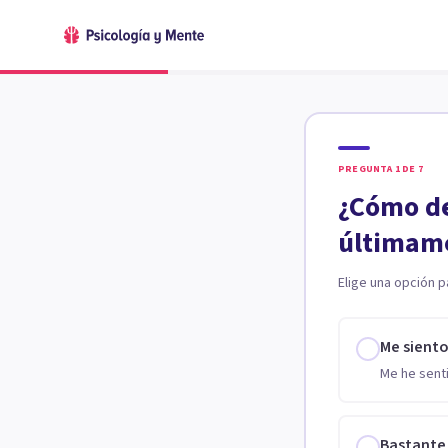
PREGUNTA
1
DE
7
¿Cómo de
últimam
Elige una opción p
Me sient
Me he senti
Bastante