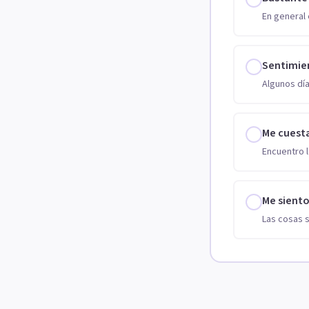
En general 
Sentimie
Algunos día
Me cuest
Encuentro l
Me sient
Las cosas 