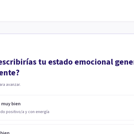
scribirías tu estado emocional gene
ente?
ara avanzar.
o muy bien
do positivo/a y con energía
 bien