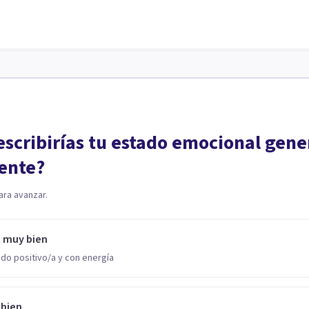
scribirías tu estado emocional gene
ente?
ara avanzar.
o muy bien
do positivo/a y con energía
 bien