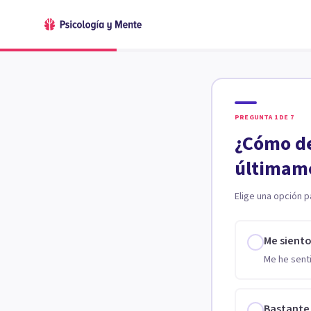
PREGUNTA
1
DE
7
¿Cómo de
últimam
Elige una opción p
Me sient
Me he senti
Bastante