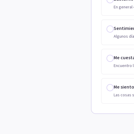
En general 
Sentimie
Algunos día
Me cuest
Encuentro l
Me sient
Las cosas 