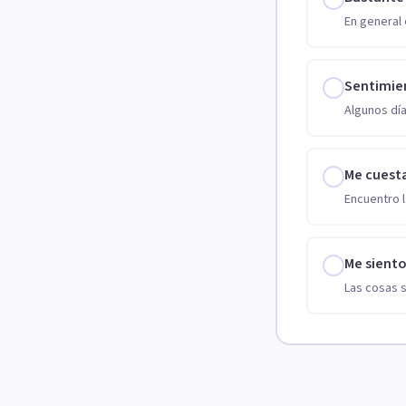
En general 
Sentimie
Algunos día
Me cuest
Encuentro l
Me sient
Las cosas 