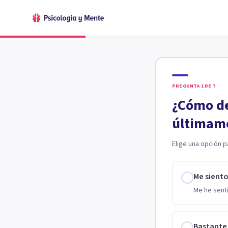
PREGUNTA
1
DE
7
¿Cómo de
últimam
Elige una opción p
Me sient
Me he senti
Bastante