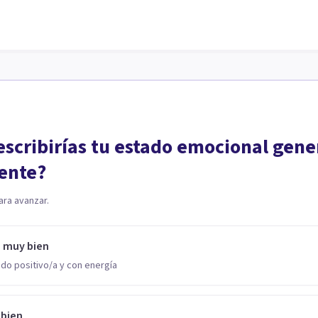
scribirías tu estado emocional gene
ente?
ara avanzar.
o muy bien
do positivo/a y con energía
 bien