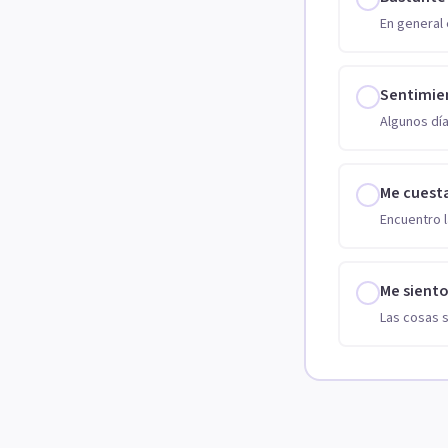
En general 
Sentimie
Algunos día
Me cuest
Encuentro l
Me sient
Las cosas 