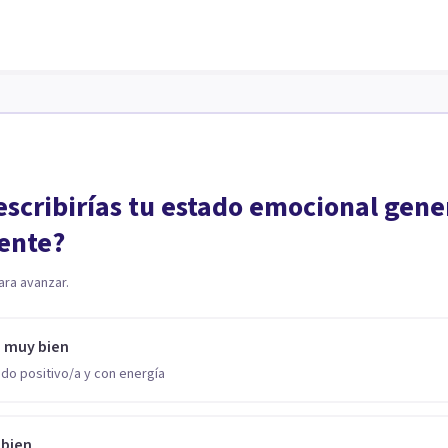
scribirías tu estado emocional gene
ente?
ara avanzar.
o muy bien
do positivo/a y con energía
 bien