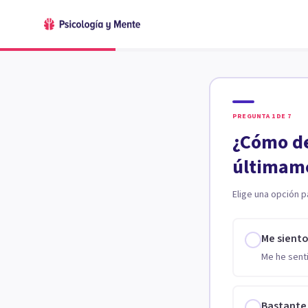
PREGUNTA
1
DE
7
¿Cómo de
últimam
Elige una opción p
Me sient
Me he senti
Bastante