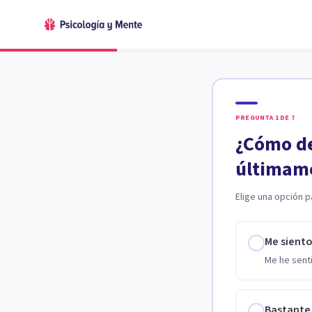
PREGUNTA
1
DE
7
¿Cómo de
últimam
Elige una opción p
Me sient
Me he senti
Bastante