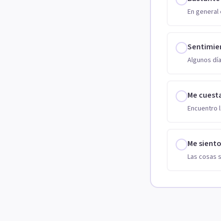
En general 
Sentimie
Algunos día
Me cuest
Encuentro l
Me sient
Las cosas 