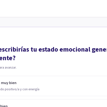
scribirías tu estado emocional gene
ente?
ara avanzar.
o muy bien
do positivo/a y con energía
 bien