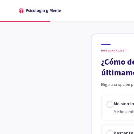
PREGUNTA
1
DE
7
¿Cómo de
últimam
Elige una opción p
Me sient
Me he senti
Bastante