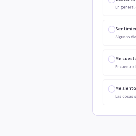
En general 
Sentimie
Algunos día
Me cuest
Encuentro l
Me sient
Las cosas 