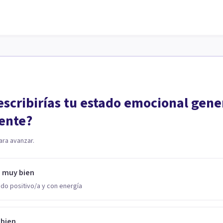
scribirías tu estado emocional gene
ente?
ara avanzar.
o muy bien
do positivo/a y con energía
 bien