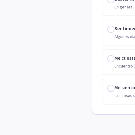
En general 
Sentimie
Algunos día
Me cuest
Encuentro l
Me sient
Las cosas 