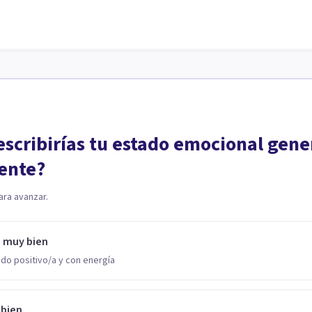
scribirías tu estado emocional gene
ente?
ara avanzar.
o muy bien
do positivo/a y con energía
 bien