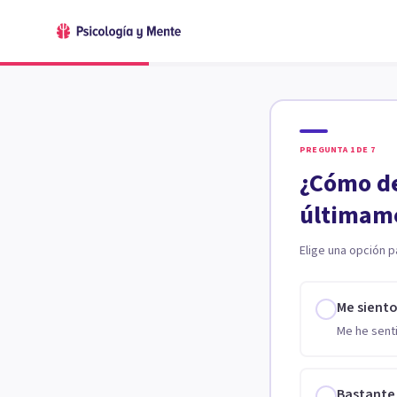
PREGUNTA
1
DE
7
¿Cómo de
últimam
Elige una opción p
Me sient
Me he senti
Bastante