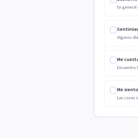
En general 
Sentimie
Algunos día
Me cuest
Encuentro l
Me sient
Las cosas 