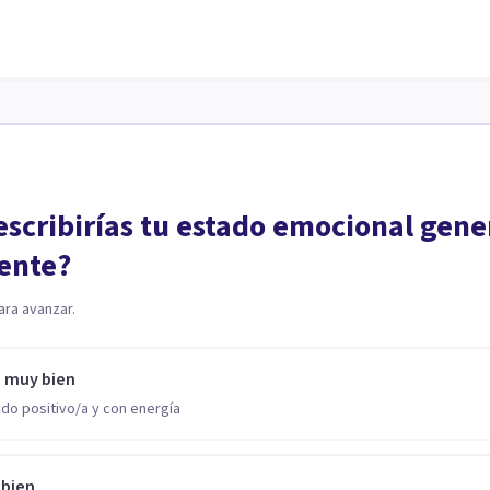
scribirías tu estado emocional gene
ente?
ara avanzar.
o muy bien
do positivo/a y con energía
 bien