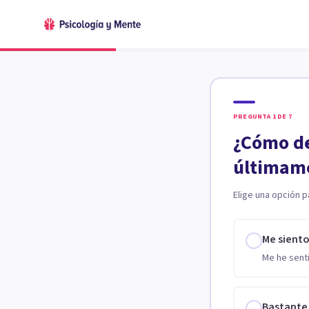
PREGUNTA
1
DE
7
¿Cómo de
últimam
Elige una opción p
Me sient
Me he senti
Bastante