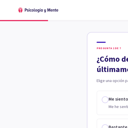
PREGUNTA
1
DE
7
¿Cómo de
últimam
Elige una opción p
Me sient
Me he senti
Bastante