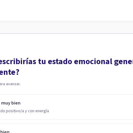
scribirías tu estado emocional gene
ente?
ara avanzar.
o muy bien
do positivo/a y con energía
 bien