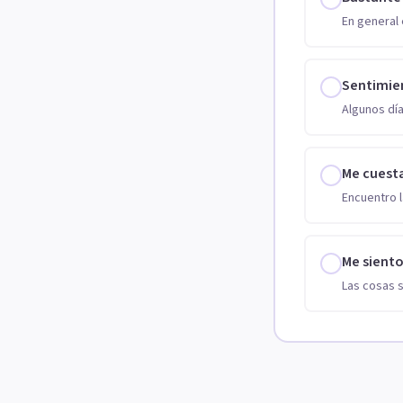
En general 
Sentimie
Algunos día
Me cuest
Encuentro l
Me sient
Las cosas 