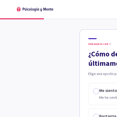
PREGUNTA
1
DE
7
¿Cómo de
últimam
Elige una opción p
Me sient
Me he senti
Bastante