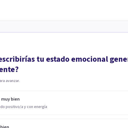
scribirías tu estado emocional gene
ente?
ara avanzar.
o muy bien
do positivo/a y con energía
 bien