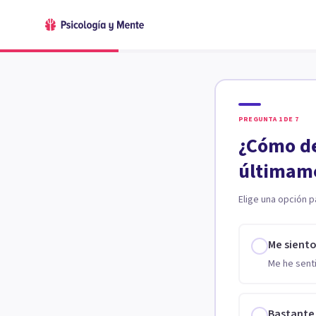
PREGUNTA
1
DE
7
¿Cómo de
últimam
Elige una opción p
Me sient
Me he senti
Bastante