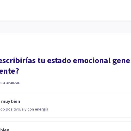
scribirías tu estado emocional gene
ente?
ara avanzar.
o muy bien
do positivo/a y con energía
 bien