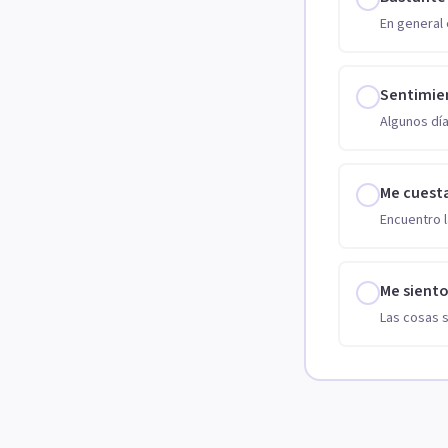
En general 
Sentimie
Algunos día
Me cuest
Encuentro l
Me sient
Las cosas 