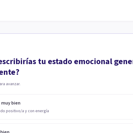
scribirías tu estado emocional gene
ente?
ara avanzar.
o muy bien
do positivo/a y con energía
 bien