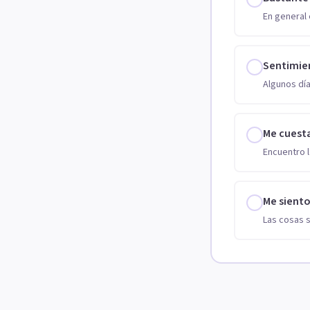
En general 
Sentimie
Algunos día
Me cuest
Encuentro l
Me sient
Las cosas 