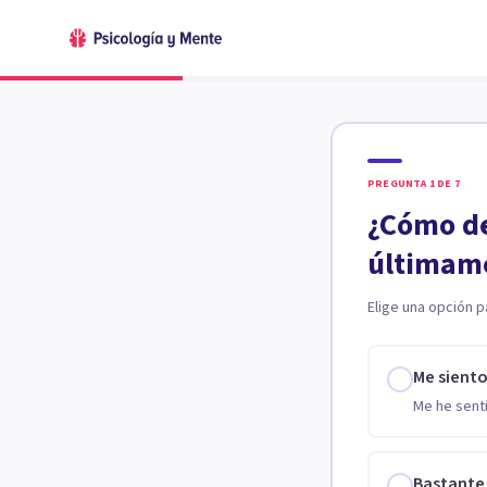
PREGUNTA
1
DE
7
¿Cómo de
últimam
Elige una opción p
Me sient
Me he senti
Bastante