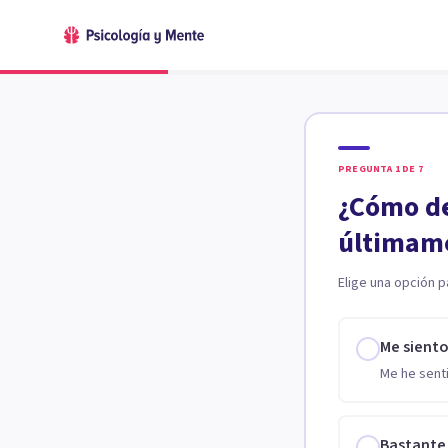
PREGUNTA
1
DE
7
¿Cómo de
últimam
Elige una opción p
Me sient
Me he senti
Bastante