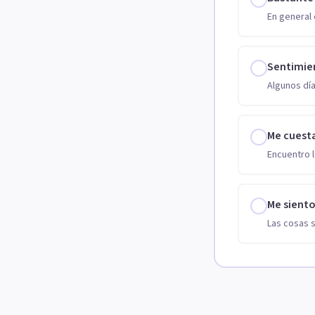
En general 
Sentimie
Algunos día
Me cuest
Encuentro l
Me sient
Las cosas 