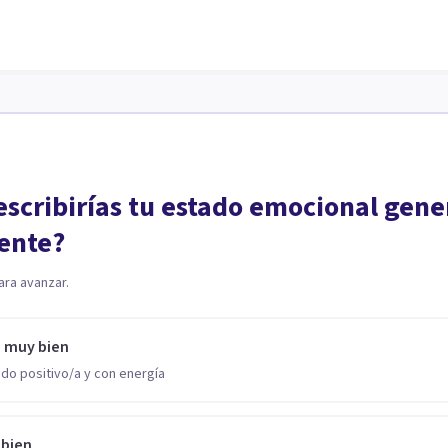
scribirías tu estado emocional gene
ente?
ara avanzar.
o muy bien
do positivo/a y con energía
 bien