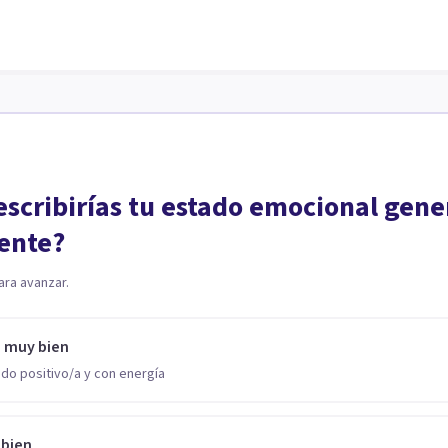
scribirías tu estado emocional gene
ente?
ara avanzar.
o muy bien
do positivo/a y con energía
 bien