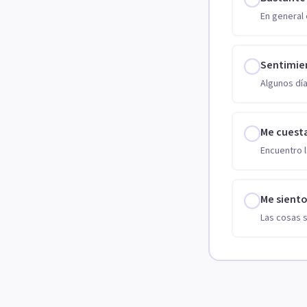
En general 
Sentimie
Algunos día
Me cuest
Encuentro l
Me sient
Las cosas 