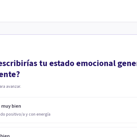
scribirías tu estado emocional gene
ente?
ara avanzar.
o muy bien
do positivo/a y con energía
 bien