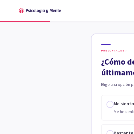
PREGUNTA
1
DE
7
¿Cómo de
últimam
Elige una opción p
Me sient
Me he senti
Bastante