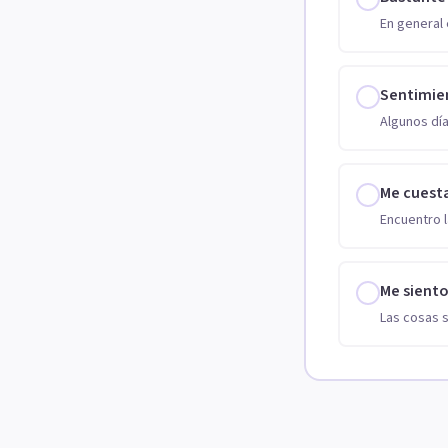
En general 
Sentimie
Algunos día
Me cuest
Encuentro l
Me sient
Las cosas 