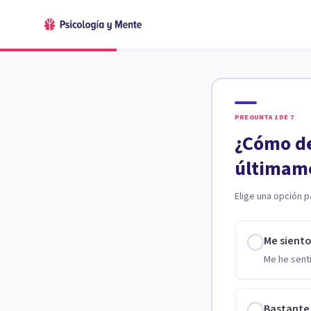
PREGUNTA
1
DE
7
¿Cómo de
últimam
Elige una opción p
Me sient
Me he senti
Bastante