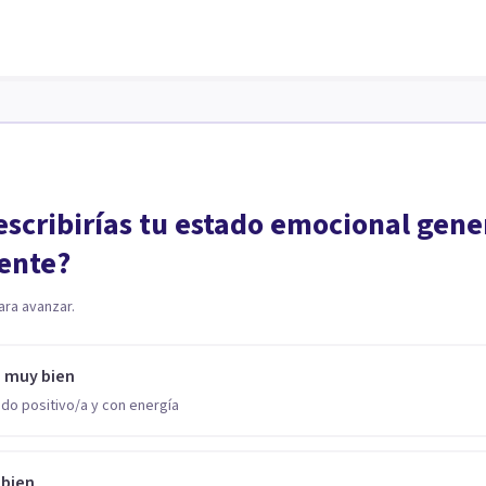
scribirías tu estado emocional gene
ente?
ara avanzar.
o muy bien
do positivo/a y con energía
 bien