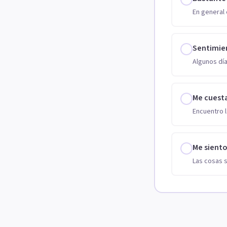
En general 
Sentimie
Algunos día
Me cuest
Encuentro l
Me sient
Las cosas 