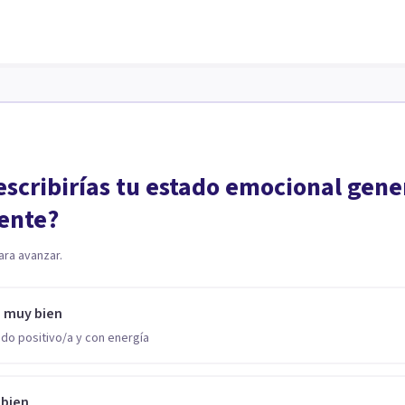
scribirías tu estado emocional gene
ente?
ara avanzar.
o muy bien
do positivo/a y con energía
 bien