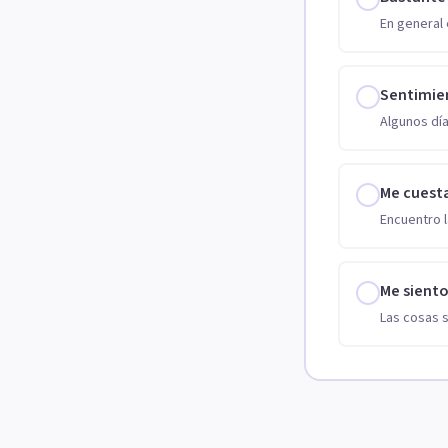
En general 
Sentimie
Algunos día
Me cuest
Encuentro l
Me sient
Las cosas 