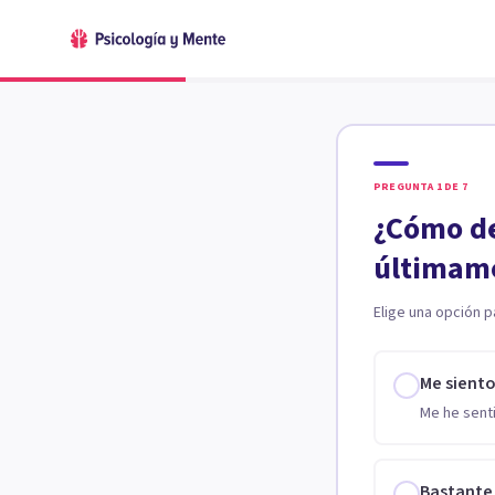
PREGUNTA
1
DE
7
¿Cómo de
últimam
Elige una opción p
Me sient
Me he senti
Bastante