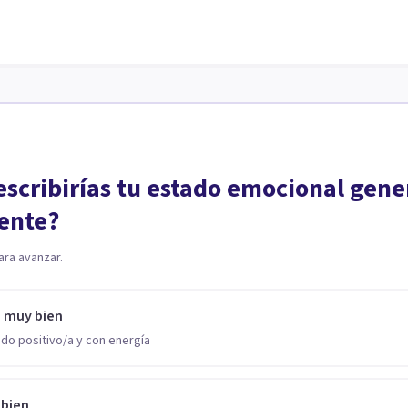
scribirías tu estado emocional gene
ente?
ara avanzar.
o muy bien
do positivo/a y con energía
 bien