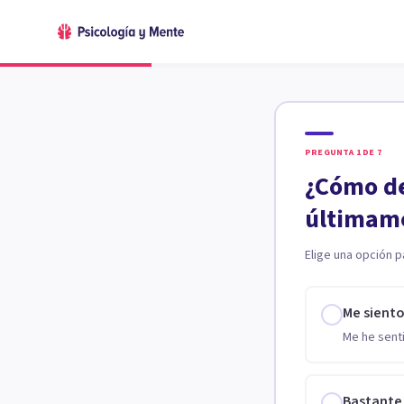
PREGUNTA
1
DE
7
¿Cómo de
últimam
Elige una opción p
Me sient
Me he senti
Bastante