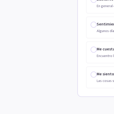
En general 
Sentimie
Algunos día
Me cuest
Encuentro l
Me sient
Las cosas 