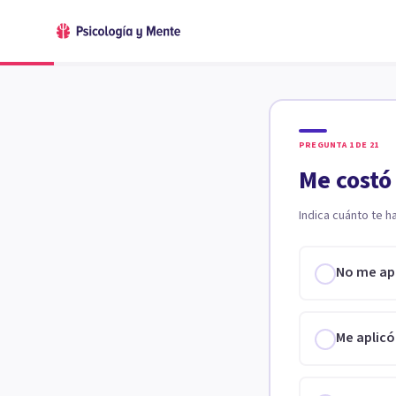
PREGUNTA
1
DE
21
Me costó
Indica cuánto te h
No me ap
Me aplicó