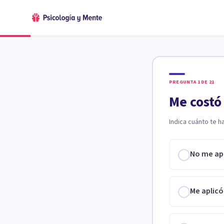
PREGUNTA
1
DE
21
Me costó
Indica cuánto te h
No me ap
Me aplicó