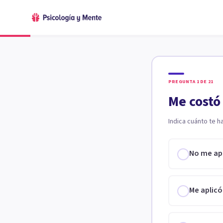
PREGUNTA
1
DE
21
Me costó
Indica cuánto te h
No me ap
Me aplicó