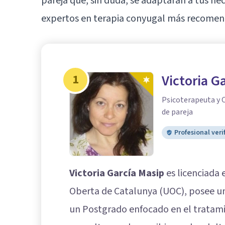
pareja que, sin duda, se adaptarán a tus ne
expertos en terapia conyugal más recomend
1
Victoria G
Psicoterapeuta y C
de pareja
Profesional veri
Victoria García Masip
es licenciada 
Oberta de Catalunya (UOC), posee un
un Postgrado enfocado en el tratamie