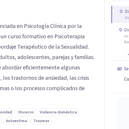
Di
Vi
enciada en Psicología Clínica por la
Di
 un curso formativo en Psicoterapia
Av
Ba
bordaje Terapéutico de la Sexualidad.
dultos, adolescentes, parejas y familias.
te abordar eficientemente algunas
Se
los trastornos de ansiedad, las crisis
Co
aumas o los procesos complicados de
sividad
Divorcio
Violencia doméstica
Autoestima
Traumas