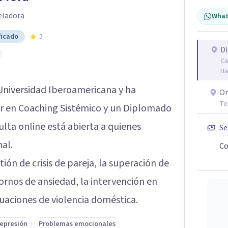
eladora
What
ficado
5
Di
Ca
Ba
Universidad Iberoamericana y ha
On
Te
r en Coaching Sistémico y un Diplomado
lta online está abierta a quienes
Se
al.
Co
ión de crisis de pareja, la superación de
ornos de ansiedad, la intervención en
aciones de violencia doméstica.
epresión
Problemas emocionales