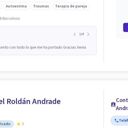
Autoestima
Traumas
Terapia de pareja
06 Barcelona
1
/
4
ento con todo lo que me ha portado Gracias Xenia
el Roldán Andrade
Cont
Andr
Telé
ficado
5