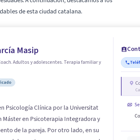
cesidades. A continuación, destacamos a los
ables de esta ciudad catalana.
arcía Masip
Cont
oach. Adultos y adolescentes. Terapia familiar y
Telé
ficado
Co
Ca
Se
en Psicología Clínica por la Universitat
Co
 Máster en Psicoterapia Integradora y
nto de la pareja. Por otro lado, en su