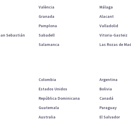
València
Málaga
Granada
Alacant
Pamplona
Valladolid
San Sebastián
Sabadell
Vitoria-Gasteiz
Salamanca
Las Rozas de Mad
Colombia
Argentina
Estados Unidos
Bolivia
República Dominicana
Canadá
Guatemala
Paraguay
Australia
El Salvador