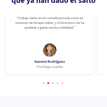
que ya han dado el salto
“
Trabajo tanto en mi consulta privada como en
“
H
sesiones de terapia online, y el Directorio me ha
el
ayudado a ganar mucha visibilidad.
”
v
m
Karemi Rodríguez
Psicóloga, España