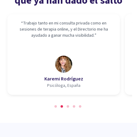
que ya han dado el salto
“
Trabajo tanto en mi consulta privada como en
“
H
sesiones de terapia online, y el Directorio me ha
el
ayudado a ganar mucha visibilidad.
”
v
m
Karemi Rodríguez
Psicóloga, España