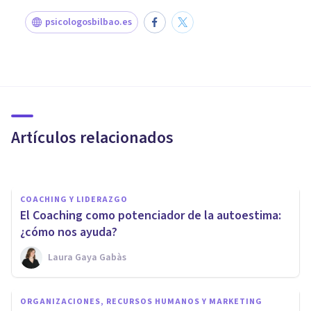
psicologosbilbao.es
COACHING Y LIDERAZGO
Cómo el Coaching ayuda a
transformar Creencias
Artículos relacionados
D'arte Human And Business School
COACHING Y LIDERAZGO
El Coaching como potenciador de la autoestima:
¿cómo nos ayuda?
Laura Gaya Gabàs
COACHING Y LIDERAZGO
45 blogs de Desarrollo
ORGANIZACIONES, RECURSOS HUMANOS Y MARKETING
Personal totalmente