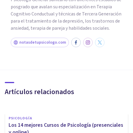
posgrado que avalan su especialización en Terapia
Cognitivo Conductual y técnicas de Tercera Generación
para el tratamiento de la depresión, los trastornos de
ansiedad, terapia de pareja y habilidades sociales.
notasdetupsicologo.com
PSICOLOGÍA CLÍNICA
Los 7 mejores talleres y cursos
para tratar y superar la
Ansiedad
Artículos relacionados
Juan Armando Corbin
PSICOLOGÍA
Los 14 mejores Cursos de Psicología (presenciales
y online)