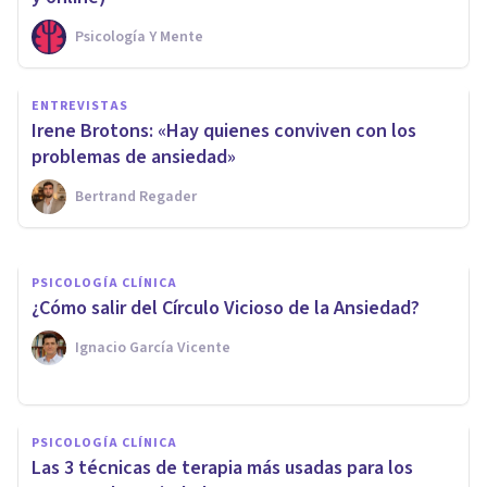
Psicología Y Mente
PSICOLOGÍA CLÍNICA
ENTREVISTAS
¿Cómo reconocer los síntomas
Irene Brotons: «Hay quienes conviven con los
de la agorafobia?
problemas de ansiedad»
Bertrand Regader
Arturo Torres
PSICOLOGÍA CLÍNICA
¿Cómo salir del Círculo Vicioso de la Ansiedad?
Ignacio García Vicente
PSICOLOGÍA CLÍNICA
Las 3 técnicas de terapia más usadas para los