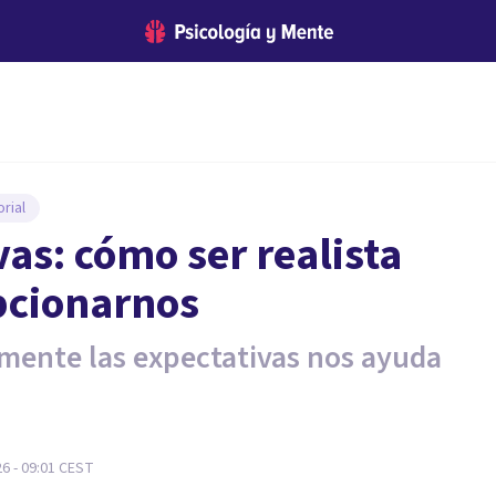
rial
as: cómo ser realista
pcionarnos
amente las expectativas nos ayuda
26 - 09:01
CEST