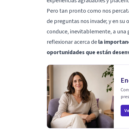
experiencias agradables y placent
Pero tan pronto como nos percata
de preguntas nos invade; y en su oj
conduce, inevitablemente, a una g
reflexionar acerca de
la importanc
oportunidades que están desenv
En
Cons
pres
Ve