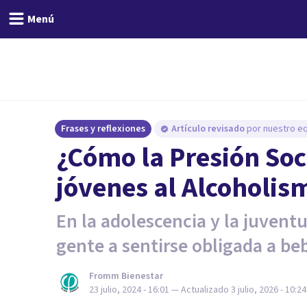
Menú
Frases y reflexiones
Artículo revisado
por nuestro eq
¿Cómo la Presión Soci
jóvenes al Alcoholis
En la adolescencia y la juventu
gente a sentirse obligada a beb
Fromm Bienestar
23 julio, 2024 - 16:01
— Actualizado
3 julio, 2026 - 10:24