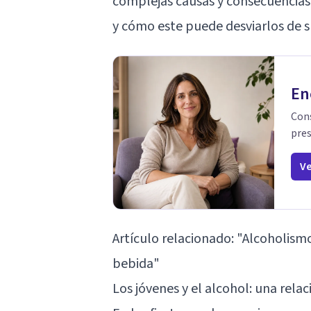
complejas causas y consecuencias
y cómo este puede desviarlos de 
En
Cons
pres
Ve
Artículo relacionado:
"Alcoholismo
bebida"
Los jóvenes y el alcohol: una relac