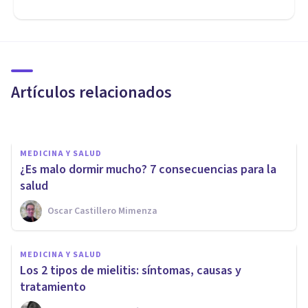
MEDICINA Y SALUD
Estado vegetativo: síntomas,
causas y tratamiento
Artículos relacionados
Andrés Carrillo
MEDICINA Y SALUD
¿Es malo dormir mucho? 7 consecuencias para la
salud
Oscar Castillero Mimenza
MEDICINA Y SALUD
MEDICINA Y SALUD
Síndrome de Riley-Day:
Los 2 tipos de mielitis: síntomas, causas y
síntomas, causas y tratamiento
tratamiento