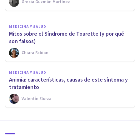
Grecia Guzmán Martínez
Oscar Castillero Mimenza
MEDICINA Y SALUD
Mitos sobre el Síndrome de Tourette (y por qué
son falsos)
Chiara Fabian
MEDICINA Y SALUD
Animia: características, causas de este síntoma y
tratamiento
Valentín Elorza