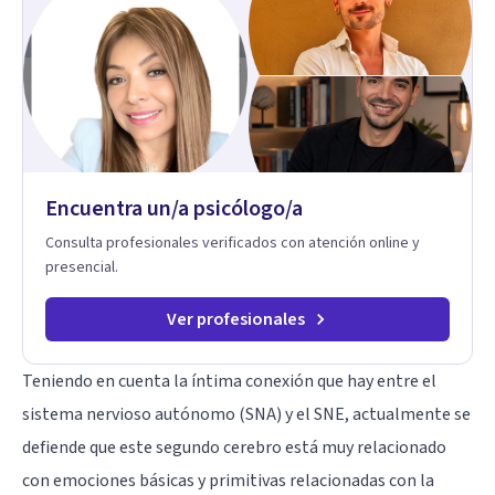
Psicología Analítica Junguiana. Mi abordaje también incorpora
perspectivas interculturales, ecopsicología y el trabajo
simbólico con el inconsciente, entendiendo que cada
proceso terapéutico es único y requiere una mirada
personalizada.
Encuentra un/a psicólogo/a
Consulta profesionales verificados con atención online y
presencial.
Ver profesionales
Teniendo en cuenta la íntima conexión que hay entre el
sistema nervioso autónomo (SNA) y el SNE, actualmente se
defiende que este segundo cerebro está muy relacionado
con emociones básicas y primitivas relacionadas con la