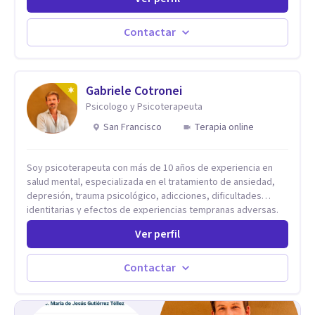
diferntes areas de la Salud Mental.
Contactar
Gabriele Cotronei
Psicologo y Psicoterapeuta
San Francisco
Terapia online
Soy psicoterapeuta con más de 10 años de experiencia en
salud mental, especializada en el tratamiento de ansiedad,
depresión, trauma psicológico, adicciones, dificultades
identitarias y efectos de experiencias tempranas adversas.
Ofrezco un espacio terapéutico seguro, confidencial y
Ver perfil
profundamente humano, donde el dolor emocional puede
transformarse en autoconocimiento, regulación emocional y
bienestar. Trabajo desde un enfoque integrativo que combina
Contactar
psicoanálisis, terapia somática y de trauma, psicología
corporal, Mentalization Based Therapy (MBT), hipnoterapia y
respiración neurodinámica, integrando actualmente la