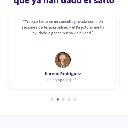
que ya han dado el salto
“
Trabajo tanto en mi consulta privada como en
“
H
sesiones de terapia online, y el Directorio me ha
el
ayudado a ganar mucha visibilidad.
”
v
m
Karemi Rodríguez
Psicóloga, España