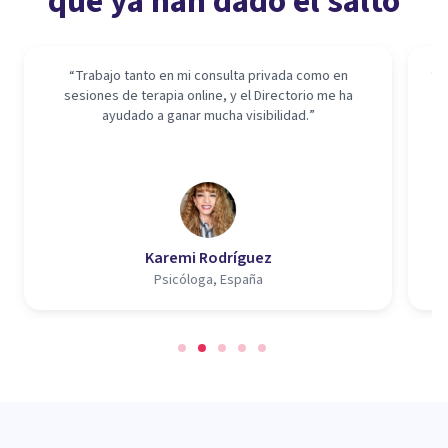
que ya han dado el salto
“
Trabajo tanto en mi consulta privada como en
“
H
sesiones de terapia online, y el Directorio me ha
el
ayudado a ganar mucha visibilidad.
”
v
m
Karemi Rodríguez
Psicóloga, España