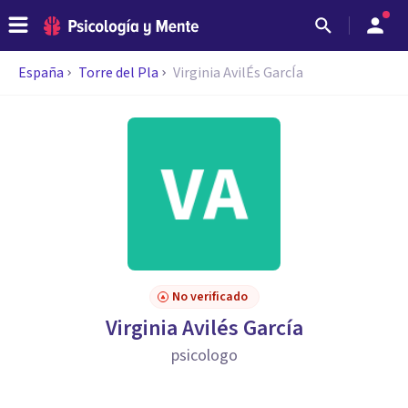
España
Torre del Pla
Virginia AvilÉs GarcÍa
No verificado
Virginia Avilés García
psicologo