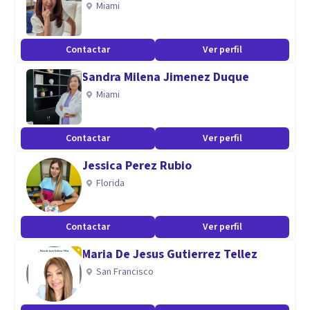
Miami
Trastornos Psiquiátricos
Trastornos de personalidad
Contactar
Ver perfil
Aptitudes
Sandra Milena Jimenez Duque
Miami
Inglés
Aplicación de pruebas psicológicas
Adecuaciones académicas
Contactar
Ver perfil
terapia de pareja
Jessica Perez Rubio
Terapia a adolescentes y adultos
Florida
Contactar
Ver perfil
Maria De Jesus Gutierrez Tellez
San Francisco