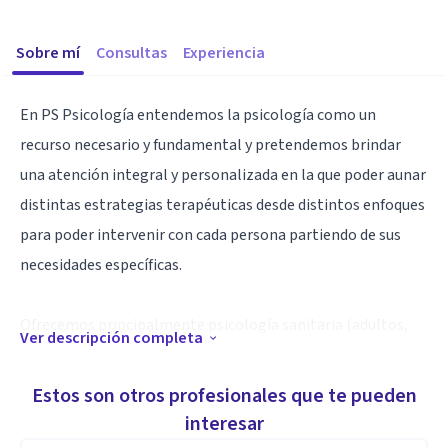
Sobre mí
Consultas
Experiencia
En PS Psicología entendemos la psicología como un
recurso necesario y fundamental y pretendemos brindar
una atención integral y personalizada en la que poder aunar
distintas estrategias terapéuticas desde distintos enfoques
para poder intervenir con cada persona partiendo de sus
necesidades específicas.
Ofrecemos principalmente psicología sanitaria (adultos,
Ver descripción completa
adolescentes, familia y pareja), neuropsicología (evaluación
neuropsicológica, informes e intervención con niños y
Estos son otros profesionales que te pueden
adultos) y psiquiatría (informes periciales y consulta).
interesar
Queremos comprender un servicio 360, transversal en