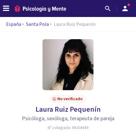
España
Santa Pola
Laura Ruiz Pequenín
No verificado
Laura Ruiz Pequenín
Psicóloga, sexóloga, terapeuta de pareja
Nº colegiado:
MU04449