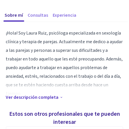
Sobre mí
Consultas
Experiencia
¡Hola! Soy Laura Ruiz, psicóloga especializada en sexología
clínica y terapia de parejas. Actualmente me dedico a ayudar
a las parejas y personas a superar sus dificultades y a
trabajar en todo aquello que les esté preocupando. Además,
puedo ayudarte a trabajar en aquellos problemas de
ansiedad, estrés, relacionados con el trabajo o del día a día,
que se te estén haciendo cuesta arriba desde hace un
tiempo.
Ver descripción completa
Te ofrezco un clima cálido y confortable en el que
trabajaremos según tus necesidades y en base a los
Estos son otros profesionales que te pueden
objetivos que vayamos marcando.
interesar