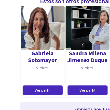
Estos son otros profesiona
Gabriela
Sandra Milena
Sotomayor
Jimenez Duque
Miami
Miami
Ver perfil
Ver perfil
Empieza hoy tu v