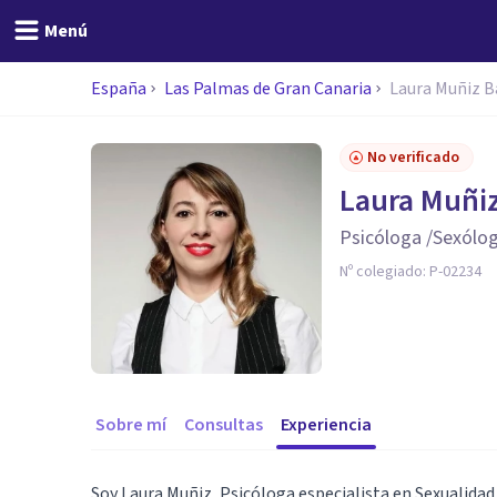
Menú
España
Las Palmas de Gran Canaria
Laura Muñiz B
No verificado
Laura Muñiz
Psicóloga /Sexólo
Nº colegiado:
P-02234
Sobre mí
Consultas
Experiencia
Soy Laura Muñiz, Psicóloga especialista en Sexualidad 