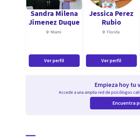
Sandra Milena
Jessica Perez
Jimenez Duque
Rubio
Miami
Florida
Ver perfil
Ver perfil
Empieza hoy tu v
Accede a una amplia red de psicólogos calif
Encuentra p