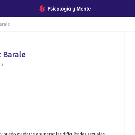
arale
 Barale
ga
y puedo ayudarte a superar las dificultades sexuales