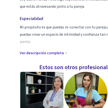
que estás atravesando junto a tu pareja.
Especialidad
Mi propósito es que puedas re-conectar con tu pareja 
puedas crear un espacio de intimidad y confianza tan n
pareja.
Ver descripción completa
Aptitudes
Si llevas años en una relación y quieres volver a disfru
Estos son otros profesiona
pareja, te invito a reservar hoy mismo una sesión con