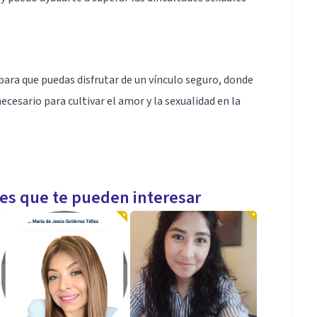
para que puedas disfrutar de un vínculo seguro, donde
ecesario para cultivar el amor y la sexualidad en la
tar de una sexualidad plena y satisfactoria junto a tu
les que te pueden interesar
migo.