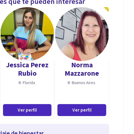
les que te pueden interesar
Jessica Perez
Norma
Rubio
Mazzarone
Florida
Buenos Aires
Ver perfil
Ver perfil
iaje de bienestar