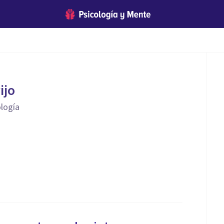
ijo
ología