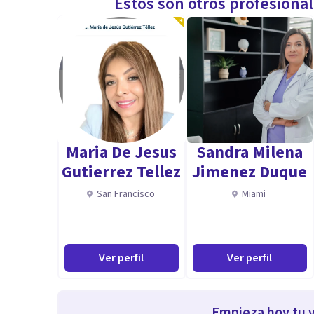
Estos son otros profesiona
Maria De Jesus
Sandra Milena
Gutierrez Tellez
Jimenez Duque
San Francisco
Miami
Ver perfil
Ver perfil
Empieza hoy tu v