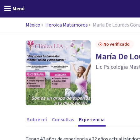
Menú
México
Heroica Matamoros
María De Lourdes Gon
No verificado
María De Lo
Lic Psicologia Mas
Sobre mí
Consultas
Experiencia
Tengo 42 años de experiencia y 22 años actualizándom