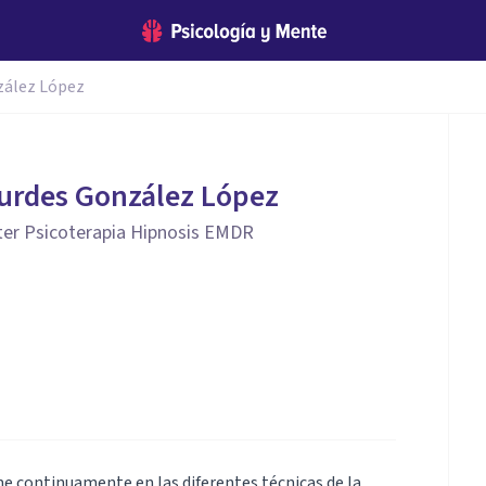
zález López
urdes González López
ter Psicoterapia Hipnosis EMDR
e continuamente en las diferentes técnicas de la