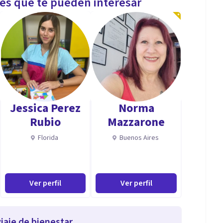
les que te pueden interesar
Jessica Perez
Norma
Rubio
Mazzarone
Florida
Buenos Aires
Ver perfil
Ver perfil
iaje de bienestar