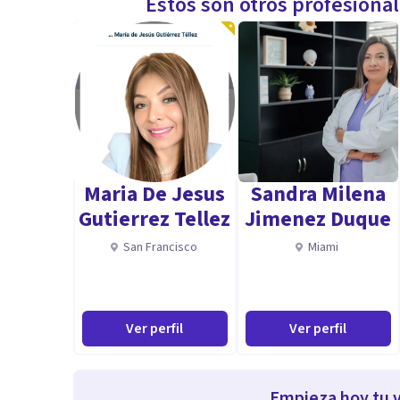
Estos son otros profesiona
Maria De Jesus
Sandra Milena
Gutierrez Tellez
Jimenez Duque
San Francisco
Miami
Ver perfil
Ver perfil
Empieza hoy tu v