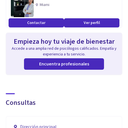
SI QUIERES AGENDAR, PORFAVOR CONTACTAME POR
Miami
WHATS APP, NO CUENTO CON LLAMADAS TELEFÓNICAS EN
MI NÚMERO.
Contactar
Ver perfil
Especialidad
Empieza hoy tu viaje de bienestar
Especializada en Adultos y Adolescentes.
Accede a una amplia red de psicólogos calificados. Empatía y
experiencia a tu servicio.
Depresión, Ansiedad, Autoestima, relaciones.
Encuentra profesionales
Lic. En Psicóloga
Mtra. En Psicoterapia
Consultas
Especialista en Terapia Cognitivo Conductual
Especialista en Terapia de Aceptación y Compromiso
Especialista en Terapia Dialéctica Conductual.
Dirección principal