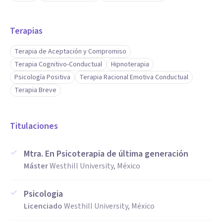
Especializada en Adultos y Adolescentes.
Terapias
Depresión, Ansiedad, Autoestima, relaciones.
Terapia de Aceptación y Compromiso
Terapia Cognitivo-Conductual
Hipnoterapia
Psicología Positiva
Terapia Racional Emotiva Conductual
Lic. En Psicóloga
Terapia Breve
Mtra. En Psicoterapia
Especialista en Terapia Cognitivo Conductual
Titulaciones
Especialista en Terapia de Aceptación y Compromiso
Especialista en Terapia Dialéctica Conductual.
Mtra. En Psicoterapia de última generación
Máster
Westhill University, México
Especialista en Psicología Positiva.
Psicologia
SI TE GUSTARÍA AGENDAR UNA SESIÓN, POR FAVOR
Licenciado
Westhill University, México
CONTACTAME POR WHATSAPP YA QUE POR EL MOMENTO