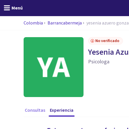
Menú
Colombia
Barrancabermeja
yesenia azuero gonza
No verificado
Yesenia Azu
Psicologa
Consultas
Experiencia