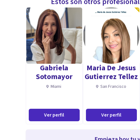
Estos son otros profesiona
Gabriela
Maria De Jesus
Sotomayor
Gutierrez Tellez
Miami
San Francisco
Ver perfil
Ver perfil
Empieza hoy tu v