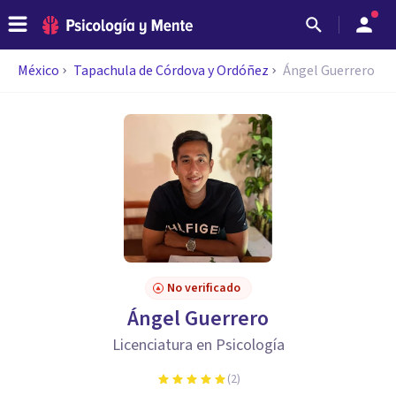
México
Tapachula de Córdova y Ordóñez
Ángel Guerrero
No verificado
Ángel Guerrero
Licenciatura en Psicología
(
2
)