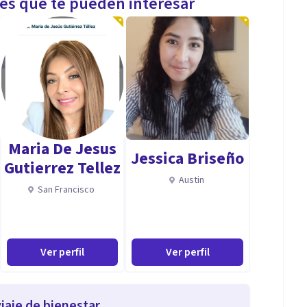
les que te pueden interesar
Maria De Jesus
Jessica Briseño
Gutierrez Tellez
Austin
San Francisco
Ver perfil
Ver perfil
iaje de bienestar