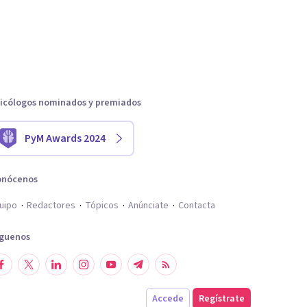
icólogos nominados y premiados
PyM Awards 2024
onócenos
uipo
Redactores
Tópicos
Anúnciate
Contacta
íguenos
Accede
Regístrate