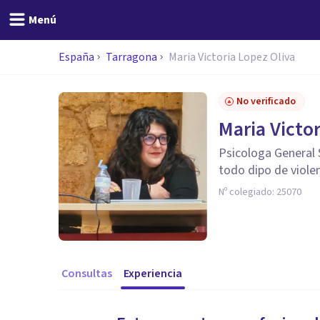
Menú
España
Tarragona
Maria Victoria Lopez Oliva
No verificado
Maria Victo
Psicologa General 
todo dipo de viole
Nº colegiado:
25070
Consultas
Experiencia