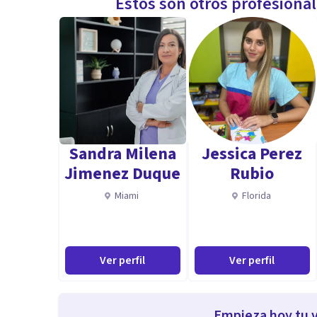
Estos son otros profesiona
Sandra Milena
Jessica Perez
Jimenez Duque
Rubio
Miami
Florida
Ver perfil
Ver perfil
Empieza hoy tu v